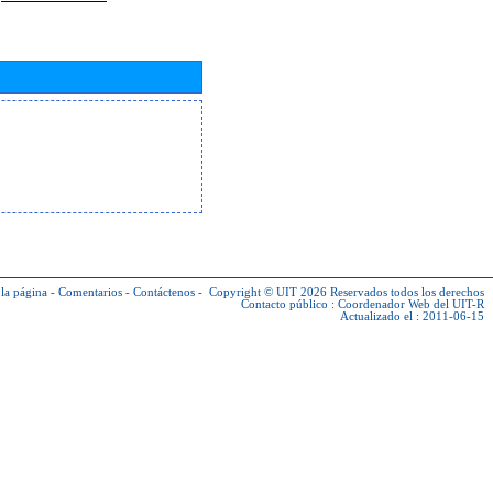
la página
-
Comentarios
-
Contáctenos
-
Copyright © UIT 2026
Reservados todos los derechos
Contacto público :
Coordenador Web del UIT-R
Actualizado el : 2011-06-15