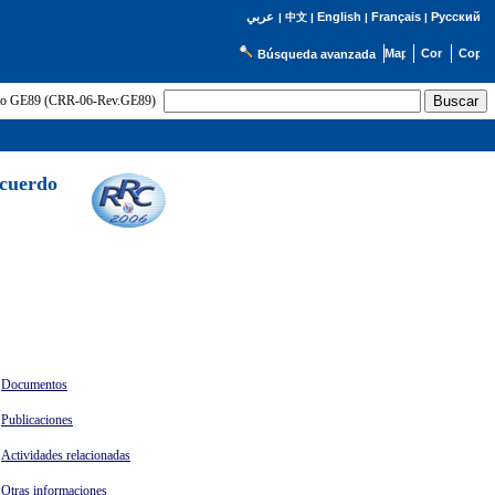
English
Français
Русский
عربي
|
中文
|
|
|
Búsqueda avanzada
uerdo GE89 (CRR-06-Rev.GE89)
Acuerdo
Documentos
Publicaciones
Actividades relacionadas
Otras informaciones