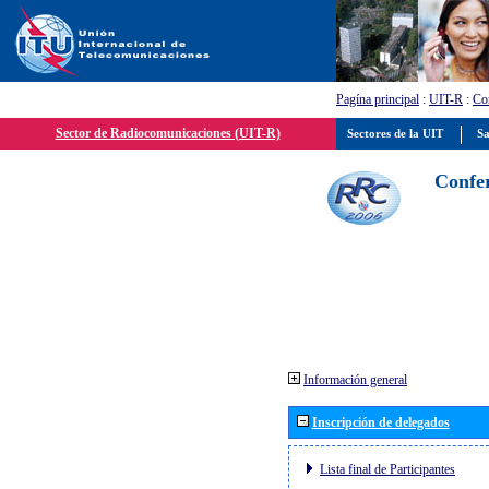
Pagína principal
:
UIT-R
:
Con
Sector de Radiocomunicaciones (UIT-R)
Sectores de la UIT
Sa
Confer
Información general
Inscripción de delegados
Lista final de Participantes