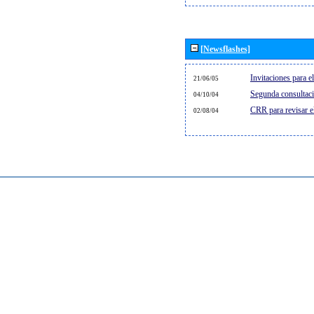
[Newsflashes]
Invitaciones para 
21/06/05
Segunda consultaci
04/10/04
CRR para revisar 
02/08/04