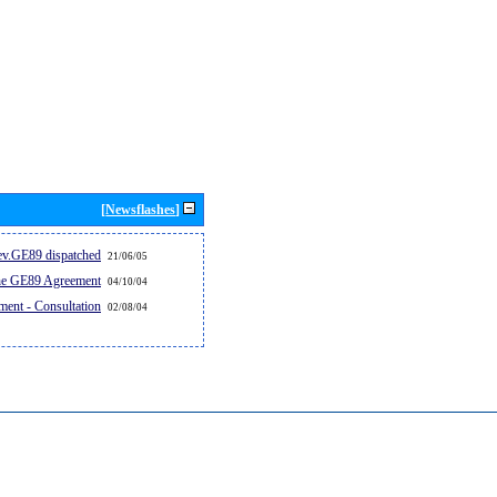
[Newsflashes]
v.GE89 dispatched...
21/06/05
the GE89 Agreement
04/10/04
ent - Consultation
02/08/04