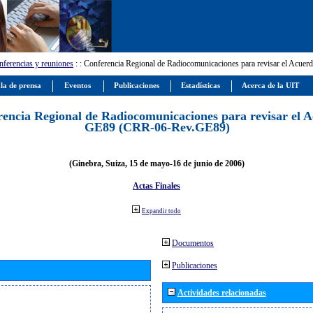
ferencias y reuniones
:
: Conferencia Regional de Radiocomunicaciones para revisar el Ac
la de prensa
Eventos
Publicaciones
Estadísticas
Acerca de la UIT
encia Regional de Radiocomunicaciones para revisar el 
GE89 (CRR-06-Rev.GE89)
(Ginebra, Suiza, 15 de mayo-16 de junio de 2006)
Actas Finales
Expandir todo
Documentos
Publicaciones
Actividades relacionadas