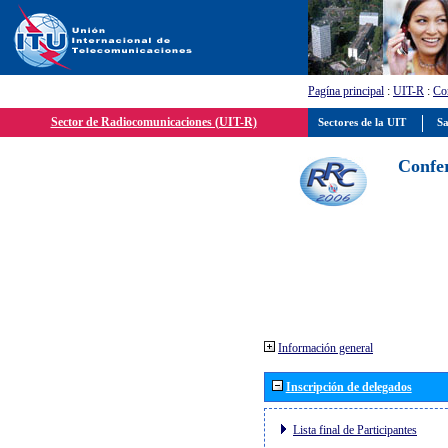
Pagína principal
:
UIT-R
:
Con
Sector de Radiocomunicaciones (UIT-R)
Sectores de la UIT
Sa
Confer
Información general
Inscripción de delegados
Lista final de Participantes