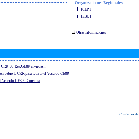
Organizaciones Regionales
[CEPT]
[EBU]
Otras informaciones
el CRR-06-Rev.GE89 enviadas...
ón sobre la CRR para revisar el Acuerdo GE89
el Acuerdo GE89 - Consulta
Comienzo de 