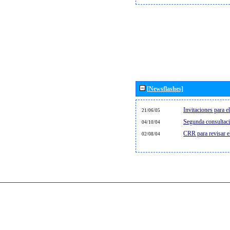
[Newsflashes]
Invitaciones para 
21/06/05
Segunda consultaci
04/10/04
CRR para revisar 
02/08/04