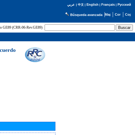
English
Français
Русский
عربي
|
中文
|
|
|
Búsqueda avanzada
uerdo GE89 (CRR-06-Rev.GE89)
Acuerdo