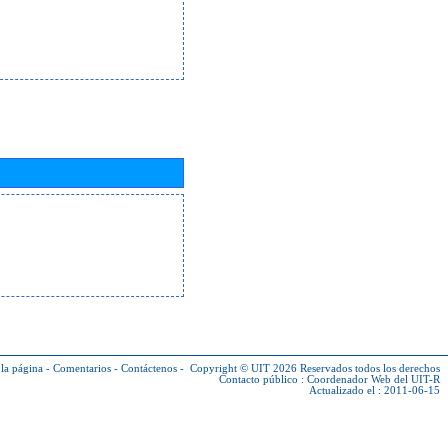
la página
-
Comentarios
-
Contáctenos
-
Copyright © UIT 2026
Reservados todos los derechos
Contacto público :
Coordenador Web del UIT-R
Actualizado el : 2011-06-15