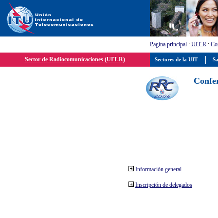
Pagína principal
:
UIT-R
:
Con
Sector de Radiocomunicaciones (UIT-R)
Sectores de la UIT
Sa
Confer
Información general
Inscripción de delegados