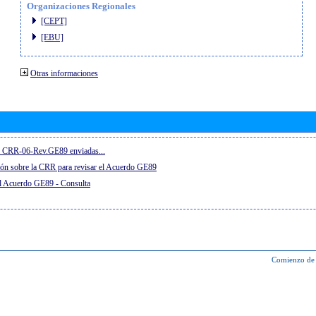
Organizaciones Regionales
[CEPT]
[EBU]
Otras informaciones
el CRR-06-Rev.GE89 enviadas...
ón sobre la CRR para revisar el Acuerdo GE89
el Acuerdo GE89 - Consulta
Comienzo de 