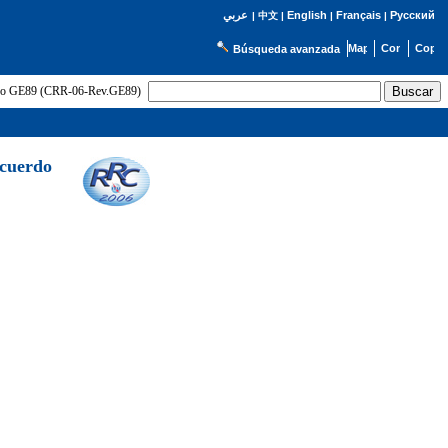
English
Français
Русский
عربي
|
中文
|
|
|
Búsqueda avanzada
uerdo GE89 (CRR-06-Rev.GE89)
Acuerdo