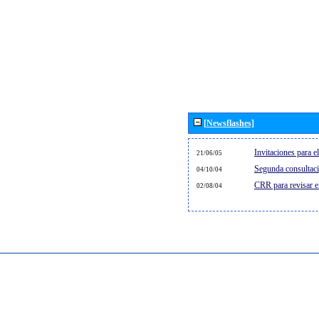
[Newsflashes]
Invitaciones para 
21/06/05
Segunda consultaci
04/10/04
CRR para revisar 
02/08/04