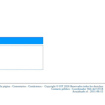
la página
-
Comentarios
-
Contáctenos
-
Copyright © UIT 2026
Reservados todos los derechos
Contacto público :
Coordenador Web del UIT-R
Actualizado el : 2011-06-15