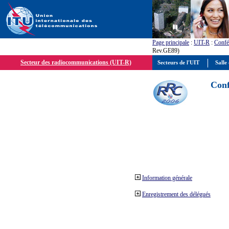
Page principale
:
UIT-R
:
Confé
Rev.GE89)
Secteur des radiocommunications (UIT-R)
Secteurs de l'UIT
Salle 
Conf
Information générale
Enregistrement des délégués