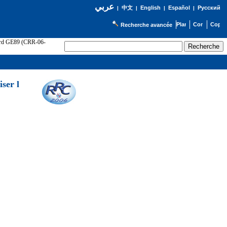
عربي
English
Español
Русский
|
中文
|
|
|
Recherche avancée
cord GE89 (CRR-06-
ser l