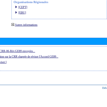
Organisations Régionales
[CEPT]
[EBU]
Autres informations
la CRR-06-Rév.GE89 envoyées...
ion sur la CRR chargée de réviser l'Accord GE89...
iser l
Déb