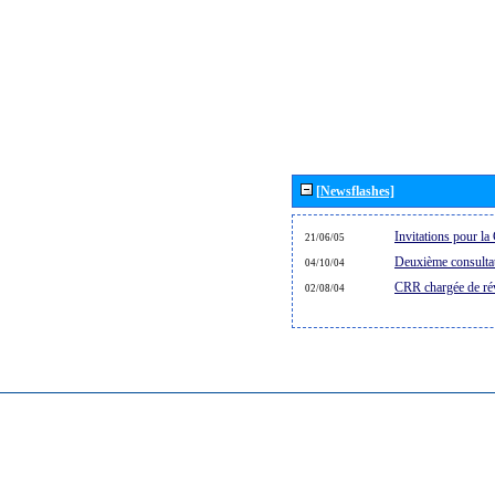
[Newsflashes]
Invitations pour 
21/06/05
Deuxième consultat
04/10/04
CRR chargée de rév
02/08/04