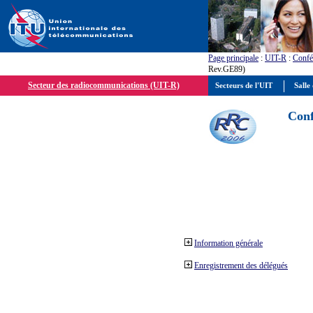
Page principale
:
UIT-R
:
Confé
Rev.GE89)
Secteur des radiocommunications (UIT-R)
Secteurs de l'UIT
Salle 
Conf
Information générale
Enregistrement des délégués