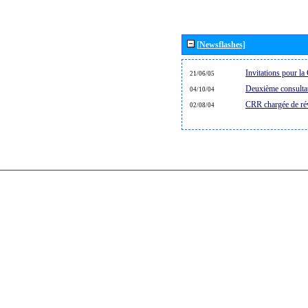
[Newsflashes]
Invitations pour 
21/06/05
Deuxième consultat
04/10/04
CRR chargée de rév
02/08/04