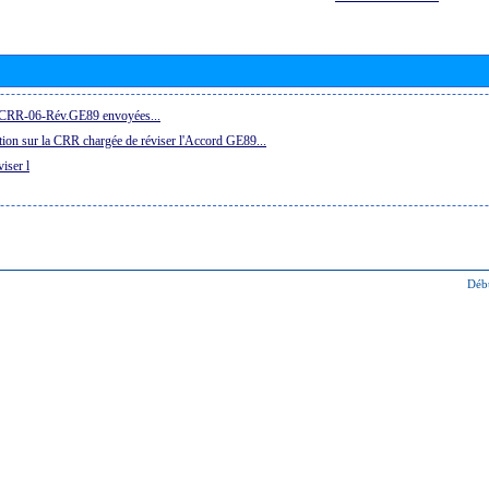
la CRR-06-Rév.GE89 envoyées...
ion sur la CRR chargée de réviser l'Accord GE89...
iser l
Déb