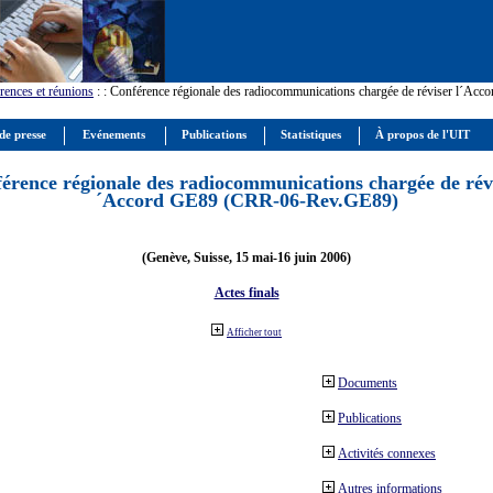
rences et réunions
:
: Conférence régionale des radiocommunications chargée de réviser l´Ac
de presse
Evénements
Publications
Statistiques
À propos de l'UIT
érence régionale des radiocommunications chargée de révi
´Accord GE89 (CRR-06-Rev.GE89)
(Genève, Suisse, 15 mai-16 juin 2006)
Actes finals
Afficher tout
Documents
Publications
Activités connexes
Autres informations