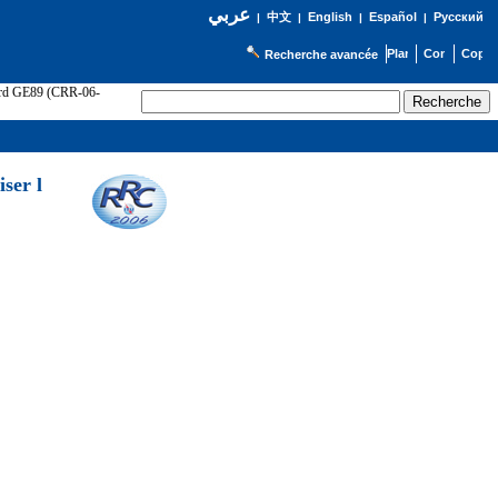
عربي
English
Español
Русский
|
中文
|
|
|
Recherche avancée
cord GE89 (CRR-06-
ser l