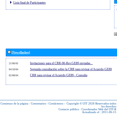
Lista final de Participantes
[Newsflashes]
Invitaciones para el CRR-06-Rev.GE89 enviadas...
21/06/05
Segunda consultación sobre la CRR para revisar el Acuerdo GE89
04/10/04
CRR para revisar el Acuerdo GE89 - Consulta
02/08/04
Comienzo de la página
-
Comentarios
-
Contáctenos
-
Copyright © UIT 2026
Reservados todos
los derechos
Contacto público :
Coordenador Web del UIT-R
Actualizado el : 2011-06-15