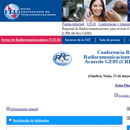
Pagína principal
:
UIT-R
:
Conferencias y reunio
Regional de Radiocomunicaciones para revisar e
(CRR-06-Rev.GE89)
Sector de Radiocomunicaciones (UIT-R)
Sectores de la UIT
Sala de prensa
Conferencia R
Radiocomunicaciones
Acuerdo GE89 (CR
(Ginebra, Suiza, 15 de mayo
Actas Fina
Expandir 
Información general
Inscripción de delegados