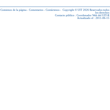
Comienzo de la página
-
Comentarios
-
Contáctenos
-
Copyright © UIT 2026
Reservados todos
los derechos
Contacto público :
Coordenador Web del UIT-R
Actualizado el : 2011-06-15