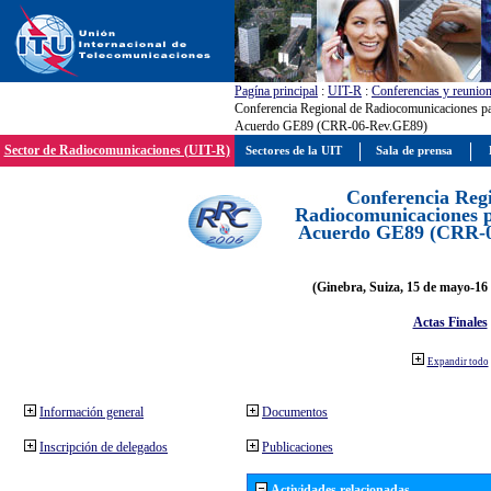
Pagína principal
:
UIT-R
:
Conferencias y reunio
Conferencia Regional de Radiocomunicaciones par
Acuerdo GE89 (CRR-06-Rev.GE89)
Sector de Radiocomunicaciones (UIT-R)
Sectores de la UIT
Sala de prensa
Conferencia Reg
Radiocomunicaciones pa
Acuerdo GE89 (CRR-
(Ginebra, Suiza, 15 de mayo-16 
Actas Finales
Expandir todo
Información general
Documentos
Inscripción de delegados
Publicaciones
Actividades relacionadas