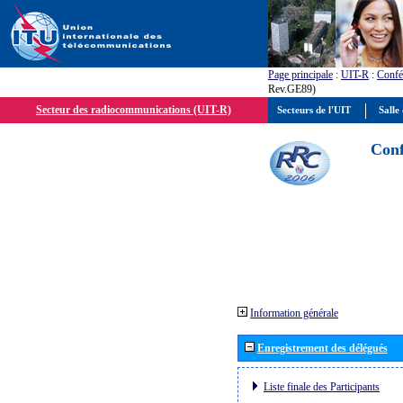
Page principale
:
UIT-R
:
Confé
Rev.GE89)
Secteur des radiocommunications (UIT-R)
Secteurs de l'UIT
Salle 
Conf
Information générale
Enregistrement des délégués
Liste finale des Participants