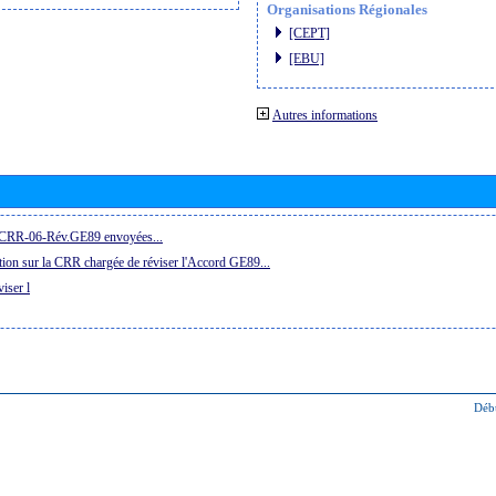
Organisations Régionales
[CEPT]
[EBU]
Autres informations
la CRR-06-Rév.GE89 envoyées...
ion sur la CRR chargée de réviser l'Accord GE89...
iser l
Déb