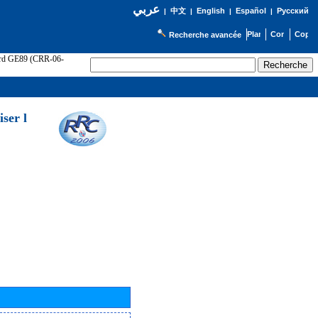
عربي
English
Español
Русский
|
中文
|
|
|
Recherche avancée
cord GE89 (CRR-06-
ser l