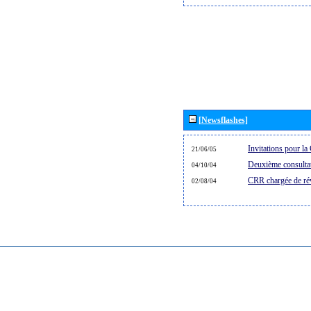
[Newsflashes]
Invitations pour 
21/06/05
Deuxième consultat
04/10/04
CRR chargée de rév
02/08/04