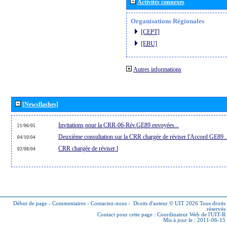
Activités connexes
Organisations Régionales
[CEPT]
[EBU]
Autres informations
[Newsflashes]
Invitations pour la CRR-06-Rév.GE89 envoyées...
21/06/05
Deuxième consultation sur la CRR chargée de réviser l'Accord GE89..
04/10/04
CRR chargée de réviser l
02/08/04
Début de page
-
Commentaires
-
Contactez-nous
-
Droits d'auteur © UIT 2026
Tous droits
réservés
Contact pour cette page :
Coordinateur Web de l'UIT-R
Mis à jour le : 2011-06-15