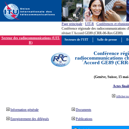
Page principale
:
UIT-R
:
Conférences et réunion
Conférence régionale des radiocommunications c
réviser l´Accord GE89 (CRR-06-Rev.GE89)
Secteur des radiocommunications (UIT-
Secteurs de l'UIT
Salle de presse
E
R)
Conférence régi
radiocommunications cha
´Accord GE89 (CRR
(Genève, Suisse, 15 mai
Actes final
Afficher to
Information générale
Documents
Enregistrement des délégués
Publications