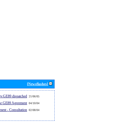
[Newsflashes]
v.GE89 dispatched...
21/06/05
the GE89 Agreement
04/10/04
ent - Consultation
02/08/04