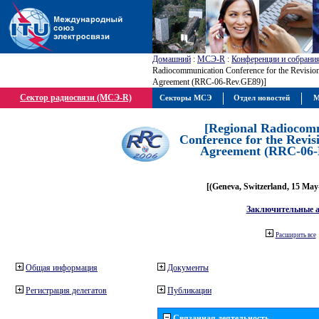
Домашний
:
МСЭ-R
:
Конференции и собрани
Radiocommunication Conference for the Revisio
Agreement (RRC-06-Rev.GE89)]
Сектор радиосвязи (МСЭ-R)
Секторы МСЭ
Отдел новостей
М
[Regional Radiocom
Conference for the Revis
Agreement (RRC-06-
[(Geneva, Switzerland, 15 May
Заключительные 
Расширить все
Общая информация
Документы
Регистрация делегатов
Публикации
Связанная деятельность