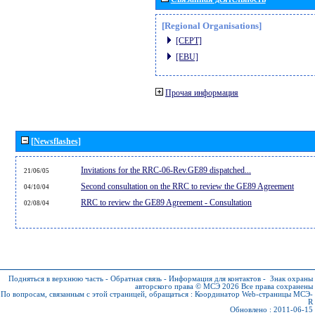
[Regional Organisations]
[CEPT]
[EBU]
Прочая информация
[Newsflashes]
Invitations for the RRC-06-Rev.GE89 dispatched...
21/06/05
Second consultation on the RRC to review the GE89 Agreement
04/10/04
RRC to review the GE89 Agreement - Consultation
02/08/04
Подняться в верхнюю часть
-
Обратная связь
-
Информация для контактов
-
Знак охраны
авторского права © МСЭ 2026
Все права сохранены
По вопросам, связанным с этой страницей, обращаться :
Координатор Web-страницы МСЭ-
R
Обновлено : 2011-06-15