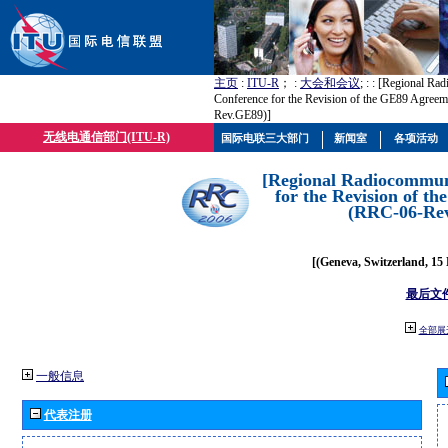
主页
:
ITU-R
； :
大会和会议
; :
: [Regional Ra
Conference for the Revision of the GE89 Agree
Rev.GE89)]
无线电通信部门(ITU-R)
国际电联三大部门
新闻室
各项活动
[Regional Radiocommun
for the Revision of t
(RRC-06-Re
[(Geneva, Switzerland, 15
最后文
全部展
一般信息
代表注册