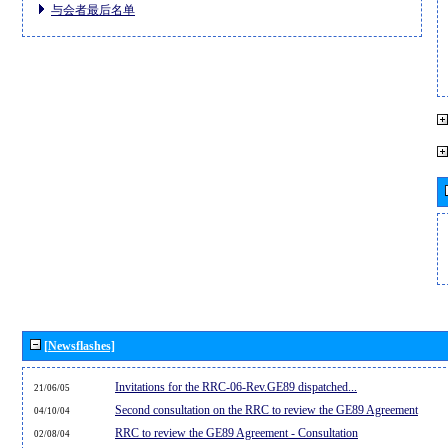
与会者最后名单
[Newsflashes]
Invitations for the RRC-06-Rev.GE89 dispatched...
21/06/05
Second consultation on the RRC to review the GE89 Agreement
04/10/04
RRC to review the GE89 Agreement - Consultation
02/08/04