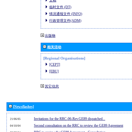
文稿
临时文件 (DT)
情况通报文件 (INFO)
行政管理文件(ADM)
出版物
相关活动
[Regional Organisations]
[CEPT]
[EBU]
其它信息
[Newsflashes]
Invitations for the RRC-06-Rev.GE89 dispatched...
21/06/05
Second consultation on the RRC to review the GE89 Agreement
04/10/04