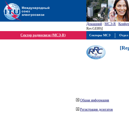
Домашний
:
МСЭ-R
:
Конфер
Rev.GE89)]
Сектор радиосвязи (МСЭ-R)
Секторы МСЭ
Отдел 
[Re
Общая информация
Регистрация делегатов