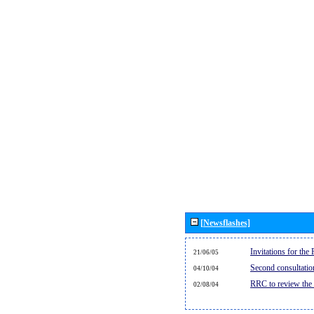
[Newsflashes]
Invitations for th
21/06/05
Second consultati
04/10/04
RRC to review the
02/08/04