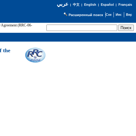
عربي
English
Español
Français
|
中文
|
|
|
Расширенный поиск
89 Agreement (RRC-06-
Э
f the