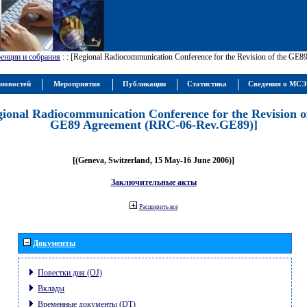
енции и собрания
:
: [Regional Radiocommunication Conference for the Revision of the GE
новостей
Мероприятия
Публикации
Статистика
Сведения о МС
gional Radiocommunication Conference for the Revision o
GE89 Agreement (RRC-06-Rev.GE89)]
[(Geneva, Switzerland, 15 May-16 June 2006)]
Заключительные акты
Расширить все
Документы
Повестки дня (OJ)
Вклады
Временные документы (DT)