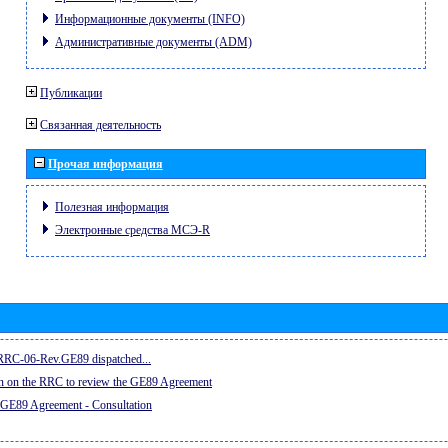
Информационные документы (INFO)
Административные документы (ADM)
Публикации
Связанная деятельность
Прочая информация
Полезная информация
Электронные средства МСЭ-R
e RRC-06-Rev.GE89 dispatched...
on on the RRC to review the GE89 Agreement
 GE89 Agreement - Consultation