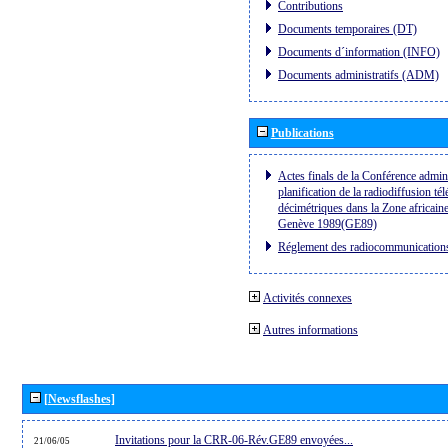
Contributions
Documents temporaires (DT)
Documents d´information (INFO)
Documents administratifs (ADM)
Publications
Actes finals de la Conférence admini
planification de la radiodiffusion té
décimétriques dans la Zone africaine
Genève 1989(GE89)
Réglement des radiocommunication
Activités connexes
Autres informations
[Newsflashes]
Invitations pour la CRR-06-Rév.GE89 envoyées...
21/06/05