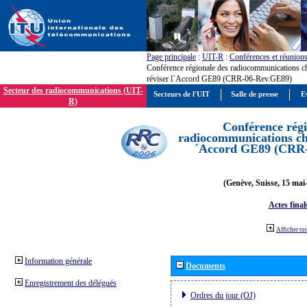
Page principale
:
UIT-R
:
Conférences et réunion
Conférence régionale des radiocommunications c
réviser l´Accord GE89 (CRR-06-Rev.GE89)
Secteur des radiocommunications (UIT-
Secteurs de l'UIT
Salle de presse
E
R)
Conférence régi
radiocommunications cha
´Accord GE89 (CRR
(Genève, Suisse, 15 mai
Actes final
Afficher to
Information générale
Documents
Enregistrement des délégués
Ordres du jour (OJ)