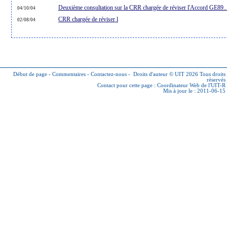
Deuxième consultation sur la CRR chargée de réviser l'Accord GE89..
04/10/04
CRR chargée de réviser l
02/08/04
Début de page
-
Commentaires
-
Contactez-nous
-
Droits d'auteur © UIT 2026
Tous droits
réservés
Contact pour cette page :
Coordinateur Web de l'UIT-R
Mis à jour le : 2011-06-15