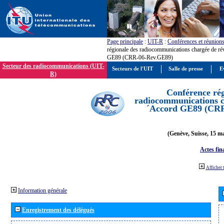
Page principale
:
UIT-R
:
Conférences et réunion
régionale des radiocommunications chargée de ré
GE89 (CRR-06-Rev.GE89)
Secteur des radiocommunications (UIT-
Secteurs de l'UIT
Salle de presse
E
R)
Conférence rég
radiocommunications ch
´Accord GE89 (CR
(Genève, Suisse, 15 ma
Actes fin
Afficher 
Information générale
Enregistrement des délégués