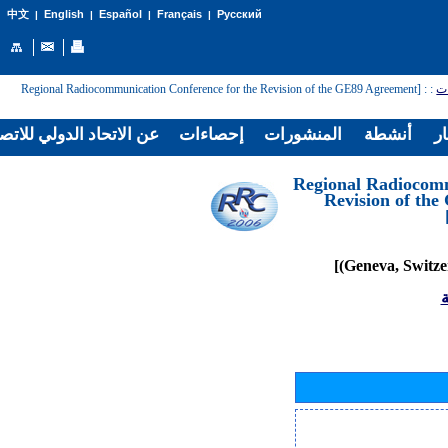
English
Español
Français
Русский
中文
|
|
|
|
: [Regional Radiocommunication Conference for the Revision of the GE89 Agreement
:
ات
ار
أنشطة
المنشورات
إحصاءات
عن الاتحاد الدولي للاتص
[Regional Radiocom
Revision of th
ة