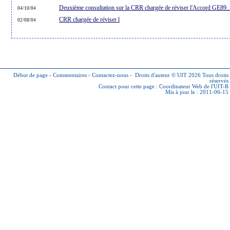
Deuxième consultation sur la CRR chargée de réviser l'Accord GE89..
04/10/04
CRR chargée de réviser l
02/08/04
Début de page
-
Commentaires
-
Contactez-nous
-
Droits d'auteur © UIT 2026
Tous droits
réservés
Contact pour cette page :
Coordinateur Web de l'UIT-R
Mis à jour le : 2011-06-15