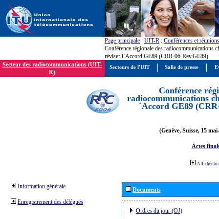
Page principale
:
UIT-R
:
Conférences et réunion
Conférence régionale des radiocommunications c
réviser l´Accord GE89 (CRR-06-Rev.GE89)
Secteur des radiocommunications (UIT-
Secteurs de l'UIT
Salle de presse
E
R)
Conférence régi
radiocommunications cha
´Accord GE89 (CRR
(Genève, Suisse, 15 mai
Actes final
Afficher to
Information générale
Documents
Enregistrement des délégués
Ordres du jour (OJ)