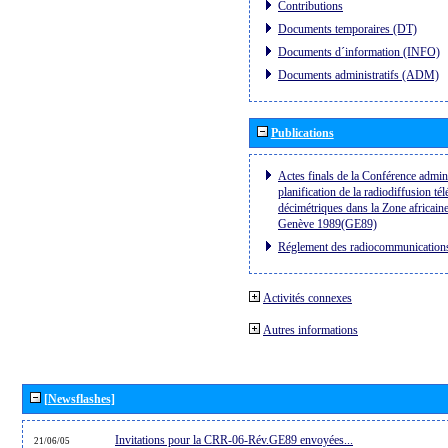
Contributions
Documents temporaires (DT)
Documents d´information (INFO)
Documents administratifs (ADM)
Publications
Actes finals de la Conférence admini
planification de la radiodiffusion té
décimétriques dans la Zone africaine
Genève 1989(GE89)
Réglement des radiocommunication
Activités connexes
Autres informations
[Newsflashes]
Invitations pour la CRR-06-Rév.GE89 envoyées...
21/06/05