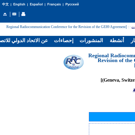
English
Español
Français
Русский
中文
|
|
|
|
: [Regional Radiocommunication Conference for the Revision of the GE89 Agreement
:
ات
ار
أنشطة
المنشورات
إحصاءات
عن الاتحاد الدولي للاتص
[Regional Radiocom
Revision of th
ة