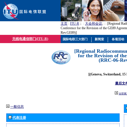
主页
:
ITU-R
； :
大会和会议
; :
: [Regional Ra
Conference for the Revision of the GE89 Agree
Rev.GE89)]
无线电通信部门(ITU-R)
国际电联三大部门
新闻室
各项活动
[Regional Radiocommun
for the Revision of t
(RRC-06-Re
[(Geneva, Switzerland, 15
最后文
全部展
一般信息
代表注册