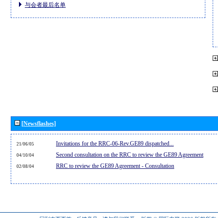
与会者最后名单
[Newsflashes]
Invitations for the RRC-06-Rev.GE89 dispatched...
21/06/05
Second consultation on the RRC to review the GE89 Agreement
04/10/04
RRC to review the GE89 Agreement - Consultation
02/08/04