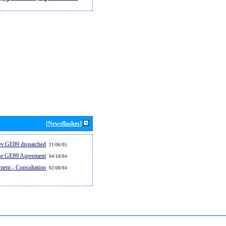
[Newsflashes]
v.GE89 dispatched...
21/06/05
the GE89 Agreement
04/10/04
ent - Consultation
02/08/04