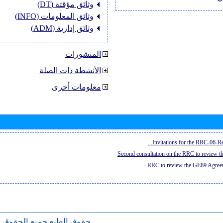
وثائق مؤقتة (DT)
وثائق المعلومات (INFO)
وثائق إدارية (ADM)
المنشورات
الأنشطة ذات الصلة
معلومات أخرى
Invitations for the RRC-06-Re
Second consultation on the RRC to review 
RRC to review the GE89 Agreem
حقوق الطبع
جميع الحقوق 