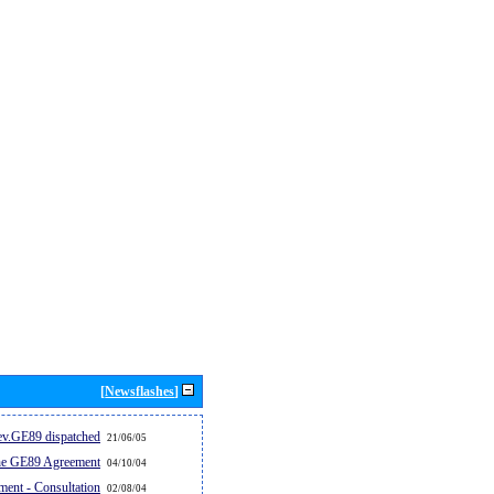
[Newsflashes]
v.GE89 dispatched...
21/06/05
the GE89 Agreement
04/10/04
ent - Consultation
02/08/04