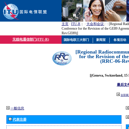
主页
:
ITU-R
； :
大会和会议
; :
: [Regional Ra
Conference for the Revision of the GE89 Agree
Rev.GE89)]
无线电通信部门(ITU-R)
国际电联三大部门
新闻室
各项活动
[Regional Radiocommun
for the Revision of t
(RRC-06-Re
[(Geneva, Switzerland, 15
最后文
全部展
一般信息
代表注册