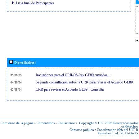
Lista final de Participantes
[Newsflashes]
Invitaciones para el CRR-06-Rev.GE89 enviadas...
21/06/05
Segunda consultación sobre la CRR para revisar el Acuerdo GE89
04/10/04
CRR para revisar el Acuerdo GE89 - Consulta
02/08/04
Comienzo de la página
-
Comentarios
-
Contáctenos
-
Copyright © UIT 2026
Reservados todos
los derechos
Contacto público :
Coordenador Web del UIT-R
Actualizado el : 2011-06-15