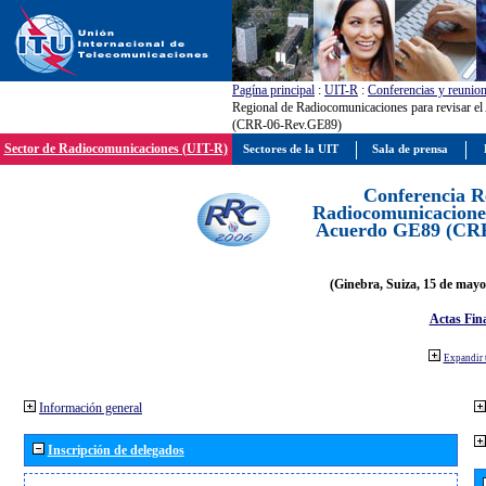
Pagína principal
:
UIT-R
:
Conferencias y reunio
Regional de Radiocomunicaciones para revisar e
(CRR-06-Rev.GE89)
Sector de Radiocomunicaciones (UIT-R)
Sectores de la UIT
Sala de prensa
Conferencia R
Radiocomunicaciones
Acuerdo GE89 (CR
(Ginebra, Suiza, 15 de mayo
Actas Fina
Expandir 
Información general
Inscripción de delegados