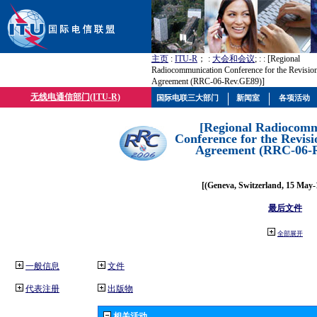
主页
:
ITU-R
； :
大会和会议
; :
: [Regional
Radiocommunication Conference for the Revisio
Agreement (RRC-06-Rev.GE89)]
无线电通信部门(ITU-R)
国际电联三大部门
新闻室
各项活动
[Regional Radiocomm
Conference for the Revisi
Agreement (RRC-06-
[(Geneva, Switzerland, 15 May-
最后文件
全部展开
一般信息
文件
代表注册
出版物
相关活动