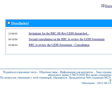
Проч
[Newsflashes]
Invitations for the RRC-06-Rev.GE89 dispatched...
21/06/05
Second consultation on the RRC to review the GE89 Agreement
04/10/04
RRC to review the GE89 Agreement - Consultation
02/08/04
Подняться в верхнюю часть
-
Обратная связь
-
Информация для контактов
-
Знак охраны
авторского права © МСЭ 2026
Все права сохранены
По вопросам, связанным с этой страницей, обращаться :
Координатор Web-страницы МСЭ-
R
Обновлено : 2011-06-15