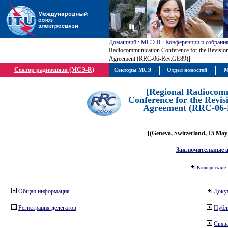
Домашний
:
МСЭ-R
:
Конференции и собрани
Radiocommunication Conference for the Revisio
Agreement (RRC-06-Rev.GE89)]
Сектор радиосвязи (МСЭ-R)
Секторы МСЭ
Отдел новостей
М
[Regional Radiocom
Conference for the Revis
Agreement (RRC-06-
[(Geneva, Switzerland, 15 May
Заключительные 
Расширить все
Общая информация
Доку
Регистрация делегатов
Публ
Связа