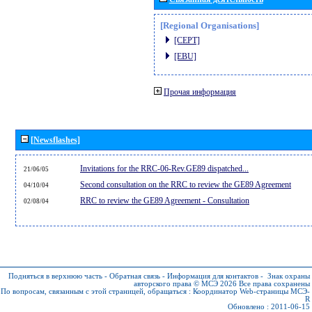
[Regional Organisations]
[CEPT]
[EBU]
Прочая информация
[Newsflashes]
Invitations for the RRC-06-Rev.GE89 dispatched...
21/06/05
Second consultation on the RRC to review the GE89 Agreement
04/10/04
RRC to review the GE89 Agreement - Consultation
02/08/04
Подняться в верхнюю часть
-
Обратная связь
-
Информация для контактов
-
Знак охраны
авторского права © МСЭ 2026
Все права сохранены
По вопросам, связанным с этой страницей, обращаться :
Координатор Web-страницы МСЭ-
R
Обновлено : 2011-06-15