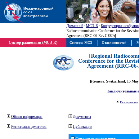
Домашний
:
МСЭ-R
:
Конференции и собрани
Radiocommunication Conference for the Revisio
Agreement (RRC-06-Rev.GE89)]
Сектор радиосвязи (МСЭ-R)
Секторы МСЭ
Отдел новостей
М
[Regional Radiocom
Conference for the Revis
Agreement (RRC-06-
[(Geneva, Switzerland, 15 May
Заключительные 
Расширить все
Общая информация
Документы
Регистрация делегатов
Публикации
Связанная деятельность