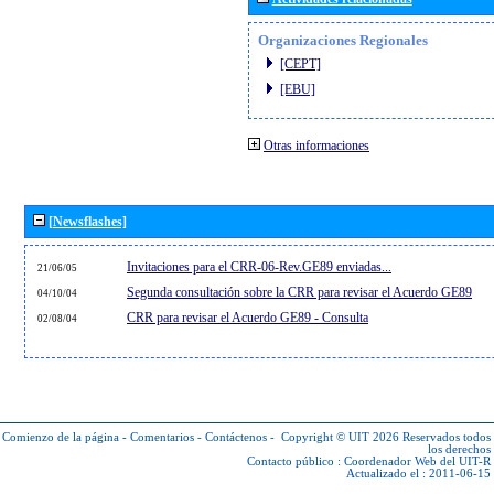
Organizaciones Regionales
[CEPT]
[EBU]
Otras informaciones
[Newsflashes]
Invitaciones para el CRR-06-Rev.GE89 enviadas...
21/06/05
Segunda consultación sobre la CRR para revisar el Acuerdo GE89
04/10/04
CRR para revisar el Acuerdo GE89 - Consulta
02/08/04
Comienzo de la página
-
Comentarios
-
Contáctenos
-
Copyright © UIT 2026
Reservados todos
los derechos
Contacto público :
Coordenador Web del UIT-R
Actualizado el : 2011-06-15