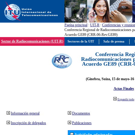
Pagína principal
:
UIT-R
:
Conferencias y reunio
Conferencia Regional de Radiocomunicaciones par
Acuerdo GE89 (CRR-06-Rev.GE89)
Sector de Radiocomunicaciones (UIT-R)
Sectores de la UIT
Sala de prensa
Conferencia Reg
Radiocomunicaciones pa
Acuerdo GE89 (CRR-
(Ginebra, Suiza, 15 de mayo-16 
Actas Finales
Expandir todo
Información general
Documentos
Inscripción de delegados
Publicaciones
Actividades relacionadas