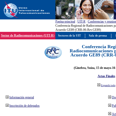
Pagína principal
:
UIT-R
:
Conferencias y reunio
Conferencia Regional de Radiocomunicaciones par
Acuerdo GE89 (CRR-06-Rev.GE89)
Sector de Radiocomunicaciones (UIT-R)
Sectores de la UIT
Sala de prensa
Conferencia Reg
Radiocomunicaciones pa
Acuerdo GE89 (CRR-
(Ginebra, Suiza, 15 de mayo-16 
Actas Finales
Expandir todo
Información general
Do
Inscripción de delegados
Pub
Act