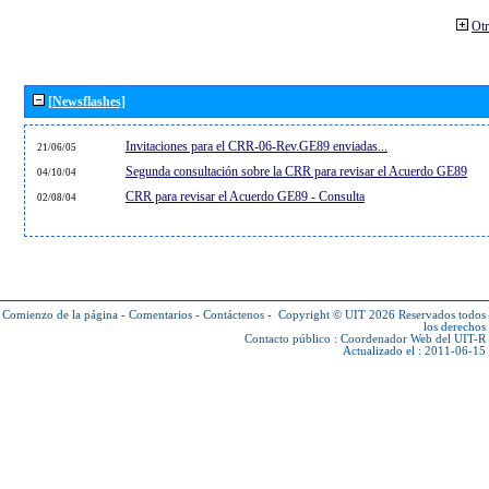
Otr
[Newsflashes]
Invitaciones para el CRR-06-Rev.GE89 enviadas...
21/06/05
Segunda consultación sobre la CRR para revisar el Acuerdo GE89
04/10/04
CRR para revisar el Acuerdo GE89 - Consulta
02/08/04
Comienzo de la página
-
Comentarios
-
Contáctenos
-
Copyright © UIT 2026
Reservados todos
los derechos
Contacto público :
Coordenador Web del UIT-R
Actualizado el : 2011-06-15