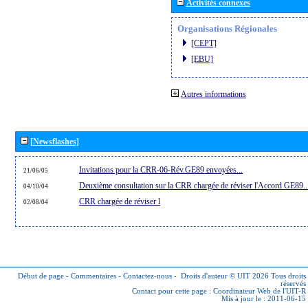
Activités connexes
Organisations Régionales
[CEPT]
[EBU]
Autres informations
[Newsflashes]
Invitations pour la CRR-06-Rév.GE89 envoyées...
21/06/05
Deuxième consultation sur la CRR chargée de réviser l'Accord GE89..
04/10/04
CRR chargée de réviser l
02/08/04
Début de page
-
Commentaires
-
Contactez-nous
-
Droits d'auteur © UIT 2026
Tous droits
réservés
Contact pour cette page :
Coordinateur Web de l'UIT-R
Mis à jour le : 2011-06-15