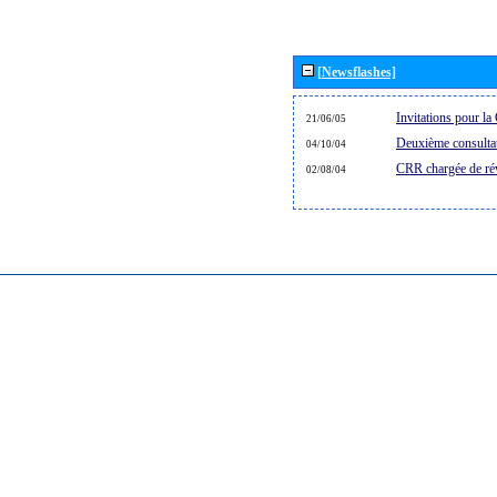
[Newsflashes]
Invitations pour 
21/06/05
Deuxième consultat
04/10/04
CRR chargée de rév
02/08/04