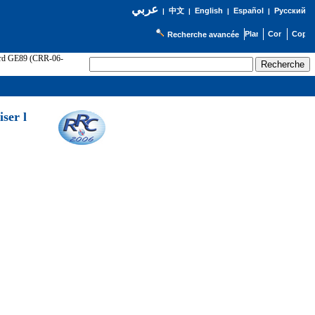
عربي
English
Español
Русский
|
中文
|
|
|
Recherche avancée
cord GE89 (CRR-06-
ser l