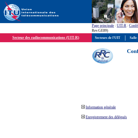
Page principale
:
UIT-R
:
Confé
Rev.GE89)
Secteur des radiocommunications (UIT-R)
Secteurs de l'UIT
Salle 
Conf
Information générale
Enregistrement des délégués