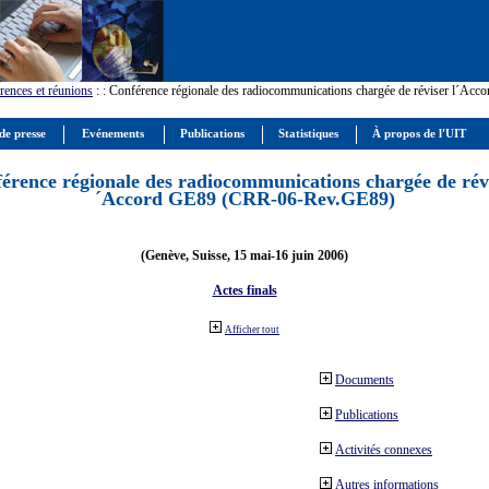
rences et réunions
:
: Conférence régionale des radiocommunications chargée de réviser l´Ac
de presse
Evénements
Publications
Statistiques
À propos de l'UIT
érence régionale des radiocommunications chargée de révi
´Accord GE89 (CRR-06-Rev.GE89)
(Genève, Suisse, 15 mai-16 juin 2006)
Actes finals
Afficher tout
Documents
Publications
Activités connexes
Autres informations