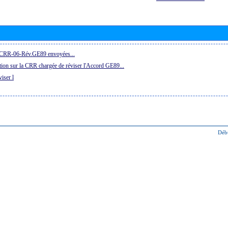
la CRR-06-Rév.GE89 envoyées...
ion sur la CRR chargée de réviser l'Accord GE89...
iser l
Déb