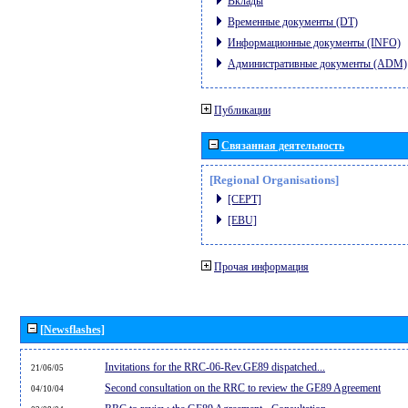
Вклады
Временные документы (DT)
Информационные документы (INFO)
Административные документы (ADM)
Публикации
Связанная деятельность
[Regional Organisations]
[CEPT]
[EBU]
Прочая информация
[Newsflashes]
Invitations for the RRC-06-Rev.GE89 dispatched...
21/06/05
Second consultation on the RRC to review the GE89 Agreement
04/10/04