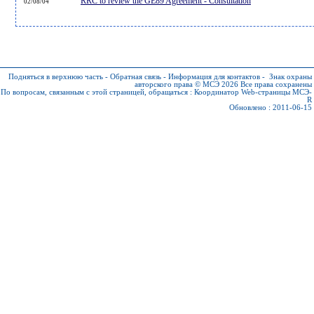
RRC to review the GE89 Agreement - Consultation
02/08/04
Подняться в верхнюю часть
-
Обратная связь
-
Информация для контактов
-
Знак охраны
авторского права © МСЭ 2026
Все права сохранены
По вопросам, связанным с этой страницей, обращаться :
Координатор Web-страницы МСЭ-
R
Обновлено : 2011-06-15