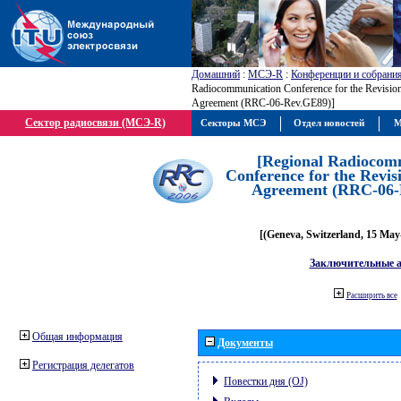
Домашний
:
МСЭ-R
:
Конференции и собрани
Radiocommunication Conference for the Revisio
Agreement (RRC-06-Rev.GE89)]
Сектор радиосвязи (МСЭ-R)
Секторы МСЭ
Отдел новостей
М
[Regional Radiocom
Conference for the Revis
Agreement (RRC-06-
[(Geneva, Switzerland, 15 May
Заключительные 
Расширить все
Общая информация
Документы
Регистрация делегатов
Повестки дня (OJ)