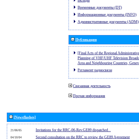
Вклады
Временные документы (DT)
Информационные документы (INFO)
Административные документы (ADM)
Публикации
[Final Acts of the Regional Administrativ
Planning of VHF/UHF Television Broadcas
Area and Neighbouring Countries, Gene
Регламент радиосвязи
Связанная деятельность
Прочая информация
[Newsflashes]
Invitations for the RRC-06-Rev.GE89 dispatched...
21/06/05
Second consultation on the RRC to review the GE89 Agreement
04/10/04