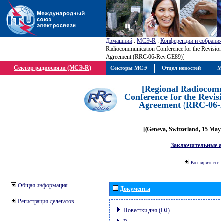
Домашний
:
МСЭ-R
:
Конференции и собрани
Radiocommunication Conference for the Revisio
Agreement (RRC-06-Rev.GE89)]
Сектор радиосвязи (МСЭ-R)
Секторы МСЭ
Отдел новостей
М
[Regional Radiocom
Conference for the Revis
Agreement (RRC-06-
[(Geneva, Switzerland, 15 May
Заключительные 
Расширить все
Общая информация
Документы
Регистрация делегатов
Повестки дня (OJ)