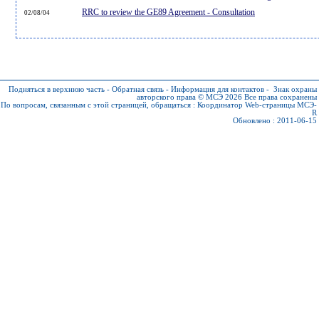
RRC to review the GE89 Agreement - Consultation
02/08/04
Подняться в верхнюю часть
-
Обратная связь
-
Информация для контактов
-
Знак охраны
авторского права © МСЭ 2026
Все права сохранены
По вопросам, связанным с этой страницей, обращаться :
Координатор Web-страницы МСЭ-
R
Обновлено : 2011-06-15