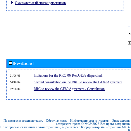
Окончательный список участников
[Newsflashes]
Invitations for the RRC-06-Rev.GE89 dispatched...
21/06/05
Second consultation on the RRC to review the GE89 Agreement
04/10/04
RRC to review the GE89 Agreement - Consultation
02/08/04
Подняться в верхнюю часть
-
Обратная связь
-
Информация для контактов
-
Знак охраны
авторского права © МСЭ 2026
Все права сохранены
По вопросам, связанным с этой страницей, обращаться :
Координатор Web-страницы МСЭ-
R