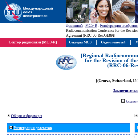
Домашний
:
МСЭ-R
:
Конференции и собрани
Radiocommunication Conference for the Revisio
Agreement (RRC-06-Rev.GE89)]
Сектор радиосвязи (МСЭ-R)
Секторы МСЭ
Отдел новостей
М
[Regional Radiocommun
for the Revision of t
(RRC-06-Re
[(Geneva, Switzerland, 15
Заключительн
Расширить
Общая информация
Регистрация делегатов