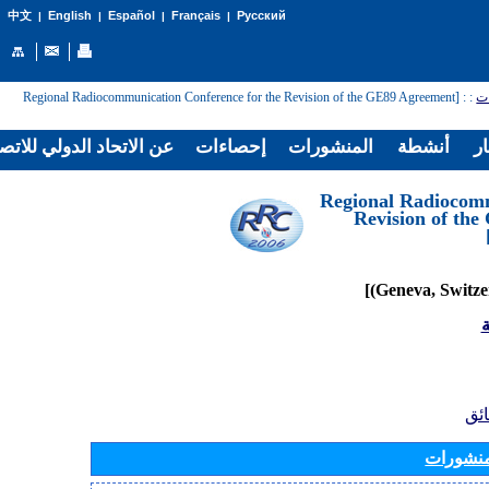
English
Español
Français
Русский
中文
|
|
|
|
: [Regional Radiocommunication Conference for the Revision of the GE89 Agreement
:
ات
ار
أنشطة
المنشورات
إحصاءات
عن الاتحاد الدولي للاتص
[Regional Radiocom
Revision of th
ة
ائق
منشورات