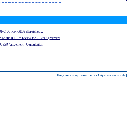
e RRC-06-Rev.GE89 dispatched...
on on the RRC to review the GE89 Agreement
 GE89 Agreement - Consultation
Подняться в верхнюю часть
-
Обратная связь
-
Инф
П