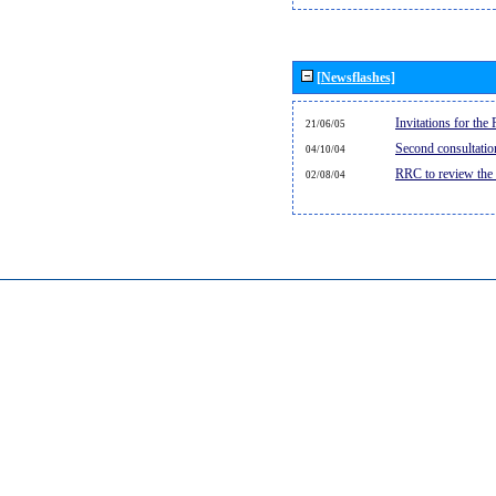
[Newsflashes]
Invitations for th
21/06/05
Second consultati
04/10/04
RRC to review the
02/08/04