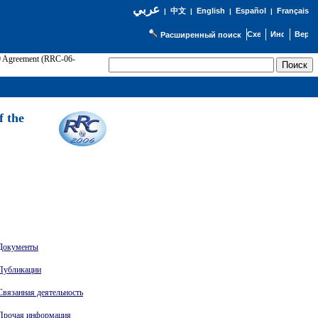
عربي
English
Español
Français
|
中文
|
|
|
Расширенный поиск
89 Agreement (RRC-06-
Э
f the
Документы
Публикации
Связанная деятельность
Прочая информация