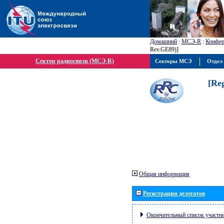
Домашний
:
МСЭ-R
:
Конфер
Rev.GE89)]
Сектор радиосвязи (МСЭ-R)
Секторы МСЭ
Отдел 
[Re
Общая информация
Регистрация делегатов
Окончательный список участн