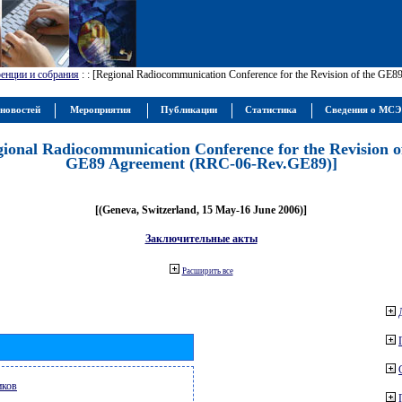
енции и собрания
:
: [Regional Radiocommunication Conference for the Revision of the GE
новостей
Мероприятия
Публикации
Статистика
Сведения о МС
gional Radiocommunication Conference for the Revision o
GE89 Agreement (RRC-06-Rev.GE89)]
[(Geneva, Switzerland, 15 May-16 June 2006)]
Заключительные акты
Расширить все
иков