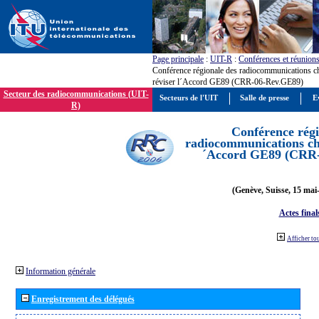
Page principale
:
UIT-R
:
Conférences et réunion
Conférence régionale des radiocommunications c
réviser l´Accord GE89 (CRR-06-Rev.GE89)
Secteur des radiocommunications (UIT-
Secteurs de l'UIT
Salle de presse
E
R)
Conférence régi
radiocommunications cha
´Accord GE89 (CRR
(Genève, Suisse, 15 mai
Actes final
Afficher to
Information générale
Enregistrement des délégués