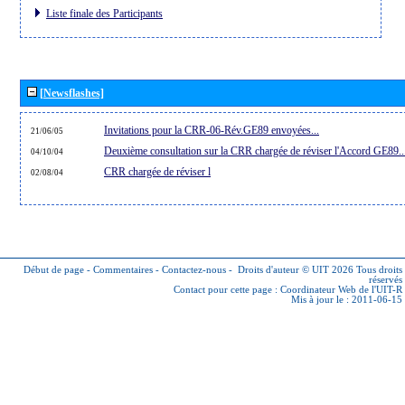
Liste finale des Participants
[Newsflashes]
Invitations pour la CRR-06-Rév.GE89 envoyées...
21/06/05
Deuxième consultation sur la CRR chargée de réviser l'Accord GE89..
04/10/04
CRR chargée de réviser l
02/08/04
Début de page
-
Commentaires
-
Contactez-nous
-
Droits d'auteur © UIT 2026
Tous droits
réservés
Contact pour cette page :
Coordinateur Web de l'UIT-R
Mis à jour le : 2011-06-15