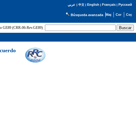
English
Français
Русский
عربي
|
中文
|
|
|
Búsqueda avanzada
uerdo GE89 (CRR-06-Rev.GE89)
Acuerdo