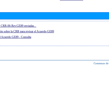
el CRR-06-Rev.GE89 enviadas...
ón sobre la CRR para revisar el Acuerdo GE89
el Acuerdo GE89 - Consulta
Comienzo de 