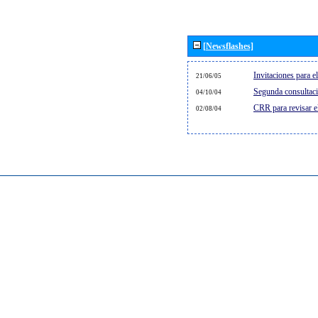
[Newsflashes]
Invitaciones para 
21/06/05
Segunda consultaci
04/10/04
CRR para revisar 
02/08/04