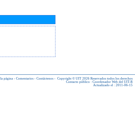
la página
-
Comentarios
-
Contáctenos
-
Copyright © UIT 2026
Reservados todos los derechos
Contacto público :
Coordenador Web del UIT-R
Actualizado el : 2011-06-15