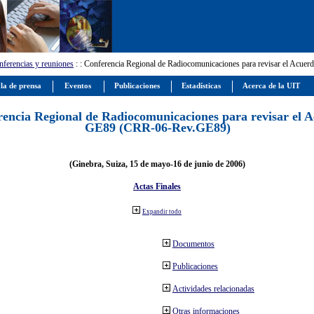
ferencias y reuniones
:
: Conferencia Regional de Radiocomunicaciones para revisar el Ac
la de prensa
Eventos
Publicaciones
Estadísticas
Acerca de la UIT
encia Regional de Radiocomunicaciones para revisar el 
GE89 (CRR-06-Rev.GE89)
(Ginebra, Suiza, 15 de mayo-16 de junio de 2006)
Actas Finales
Expandir todo
Documentos
Publicaciones
Actividades relacionadas
Otras informaciones