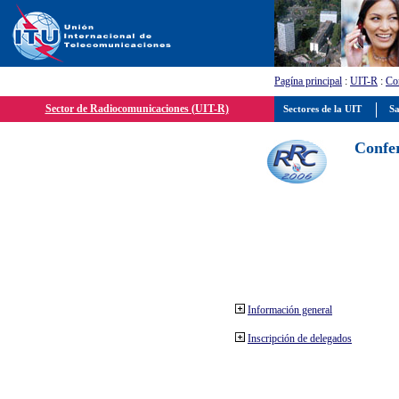
Pagína principal
:
UIT-R
:
Con
Sector de Radiocomunicaciones (UIT-R)
Sectores de la UIT
Sa
Confer
Información general
Inscripción de delegados