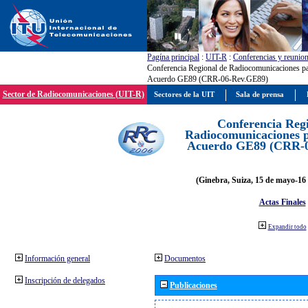
Pagína principal
:
UIT-R
:
Conferencias y reunio
Conferencia Regional de Radiocomunicaciones par
Acuerdo GE89 (CRR-06-Rev.GE89)
Sector de Radiocomunicaciones (UIT-R)
Sectores de la UIT
Sala de prensa
Conferencia Reg
Radiocomunicaciones pa
Acuerdo GE89 (CRR-
(Ginebra, Suiza, 15 de mayo-16 
Actas Finales
Expandir todo
Información general
Documentos
Inscripción de delegados
Publicaciones