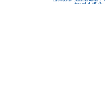
Contacto público :
Coordenador Web del UIT-R
Actualizado el : 2011-06-15