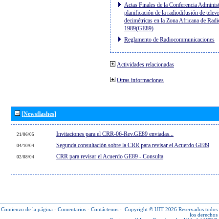
Actas Finales de la Conferencia Administ
planificación de la radiodifusión de telev
decimétricas en la Zona Africana de Radi
1989(GE89)
Reglamento de Radiocommunicaciones
Actividades relacionadas
Otras informaciones
[Newsflashes]
Invitaciones para el CRR-06-Rev.GE89 enviadas...
21/06/05
Segunda consultación sobre la CRR para revisar el Acuerdo GE89
04/10/04
CRR para revisar el Acuerdo GE89 - Consulta
02/08/04
Comienzo de la página
-
Comentarios
-
Contáctenos
-
Copyright © UIT 2026
Reservados todos
los derechos