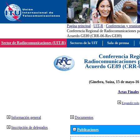
Pagína principal
:
UIT-R
:
Conferencias y reunio
Conferencia Regional de Radiocomunicaciones par
Acuerdo GE89 (CRR-06-Rev.GE89)
Sector de Radiocomunicaciones (UIT-R)
Sectores de la UIT
Sala de prensa
Conferencia Reg
Radiocomunicaciones pa
Acuerdo GE89 (CRR-
(Ginebra, Suiza, 15 de mayo-16 
Actas Finales
Expandir todo
Información general
Documentos
Inscripción de delegados
Publicaciones