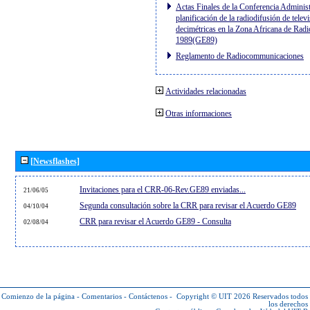
Actas Finales de la Conferencia Administ
planificación de la radiodifusión de telev
decimétricas en la Zona Africana de Radi
1989(GE89)
Reglamento de Radiocommunicaciones
Actividades relacionadas
Otras informaciones
[Newsflashes]
Invitaciones para el CRR-06-Rev.GE89 enviadas...
21/06/05
Segunda consultación sobre la CRR para revisar el Acuerdo GE89
04/10/04
CRR para revisar el Acuerdo GE89 - Consulta
02/08/04
Comienzo de la página
-
Comentarios
-
Contáctenos
-
Copyright © UIT 2026
Reservados todos
los derechos