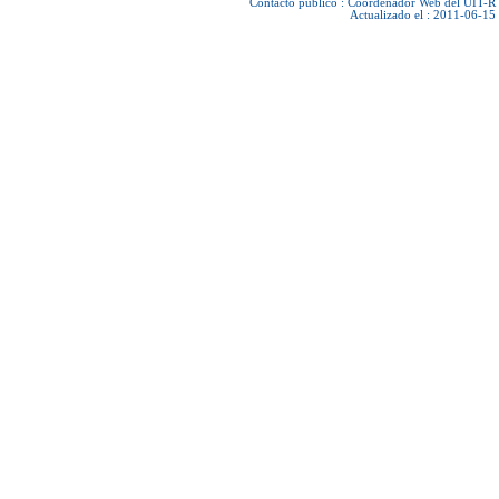
Contacto público :
Coordenador Web del UIT-R
Actualizado el : 2011-06-15