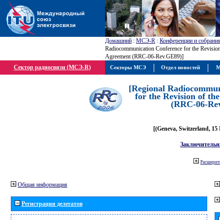
Домашний
:
МСЭ-R
:
Конференции и собрани
Radiocommunication Conference for the Revisio
Agreement (RRC-06-Rev.GE89)]
Сектор радиосвязи (МСЭ-R)
Секторы МСЭ
Отдел новостей
М
[Regional Radiocommun
for the Revision of t
(RRC-06-Re
[(Geneva, Switzerland, 15
Заключительн
Расширить
Общая информация
Регистрация делегатов