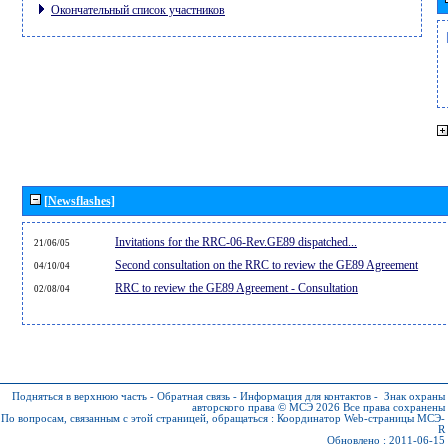
Окончательный список участников
[Newsflashes]
Invitations for the RRC-06-Rev.GE89 dispatched...
21/06/05
Second consultation on the RRC to review the GE89 Agreement
04/10/04
RRC to review the GE89 Agreement - Consultation
02/08/04
Подняться в верхнюю часть
-
Обратная связь
-
Информация для контактов
-
Знак охраны
авторского права © МСЭ 2026
Все права сохранены
По вопросам, связанным с этой страницей, обращаться :
Координатор Web-страницы МСЭ-
R
Обновлено : 2011-06-15