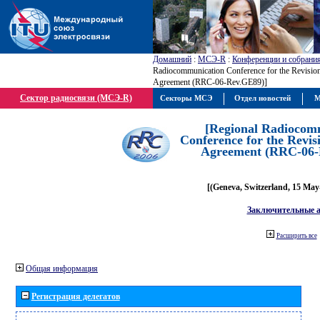
Домашний
:
МСЭ-R
:
Конференции и собрани
Radiocommunication Conference for the Revisio
Agreement (RRC-06-Rev.GE89)]
Сектор радиосвязи (МСЭ-R)
Секторы МСЭ
Отдел новостей
М
[Regional Radiocom
Conference for the Revis
Agreement (RRC-06-
[(Geneva, Switzerland, 15 May
Заключительные 
Расширить все
Общая информация
Регистрация делегатов