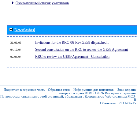
Окончательный список участников
[Newsflashes]
Invitations for the RRC-06-Rev.GE89 dispatched...
21/06/05
Second consultation on the RRC to review the GE89 Agreement
04/10/04
RRC to review the GE89 Agreement - Consultation
02/08/04
Подняться в верхнюю часть
-
Обратная связь
-
Информация для контактов
-
Знак охраны
авторского права © МСЭ 2026
Все права сохранены
По вопросам, связанным с этой страницей, обращаться :
Координатор Web-страницы МСЭ-
R
Обновлено : 2011-06-15