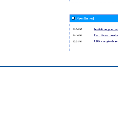
[Newsflashes]
Invitations pour 
21/06/05
Deuxième consultat
04/10/04
CRR chargée de rév
02/08/04