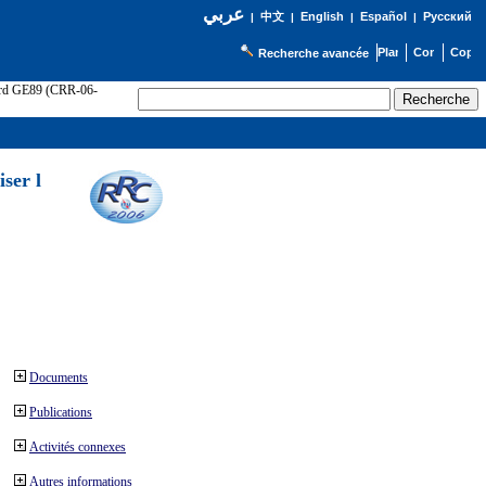
عربي
English
Español
Русский
|
中文
|
|
|
Recherche avancée
cord GE89 (CRR-06-
ser l
Documents
Publications
Activités connexes
Autres informations