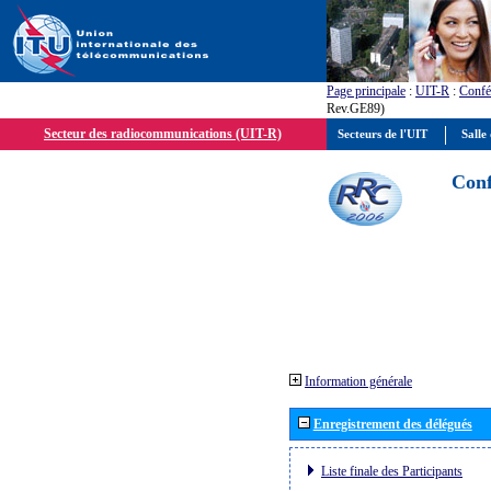
Page principale
:
UIT-R
:
Confé
Rev.GE89)
Secteur des radiocommunications (UIT-R)
Secteurs de l'UIT
Salle 
Conf
Information générale
Enregistrement des délégués
Liste finale des Participants