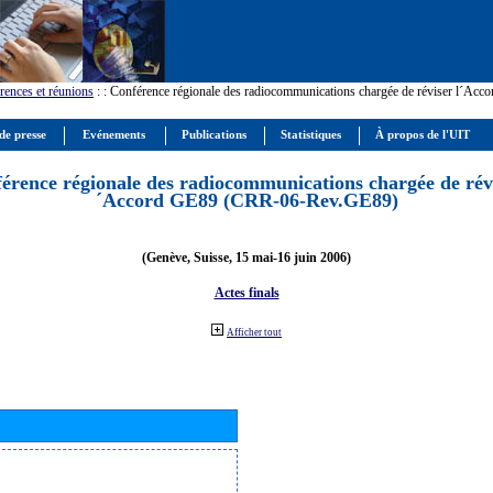
rences et réunions
:
: Conférence régionale des radiocommunications chargée de réviser l´Ac
de presse
Evénements
Publications
Statistiques
À propos de l'UIT
érence régionale des radiocommunications chargée de révi
´Accord GE89 (CRR-06-Rev.GE89)
(Genève, Suisse, 15 mai-16 juin 2006)
Actes finals
Afficher tout