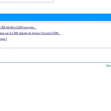
la CRR-06-Rév.GE89 envoyées...
ion sur la CRR chargée de réviser l'Accord GE89...
iser l
Déb