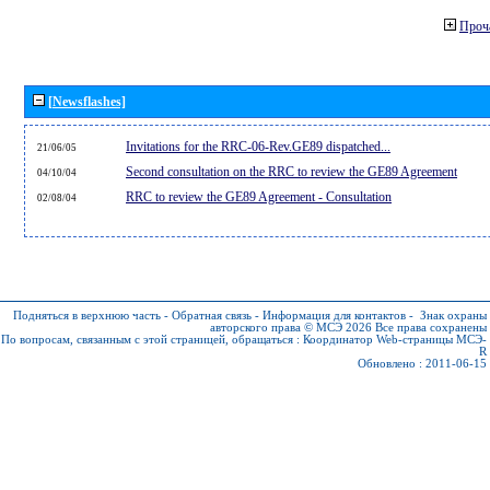
Проч
[Newsflashes]
Invitations for the RRC-06-Rev.GE89 dispatched...
21/06/05
Second consultation on the RRC to review the GE89 Agreement
04/10/04
RRC to review the GE89 Agreement - Consultation
02/08/04
Подняться в верхнюю часть
-
Обратная связь
-
Информация для контактов
-
Знак охраны
авторского права © МСЭ 2026
Все права сохранены
По вопросам, связанным с этой страницей, обращаться :
Координатор Web-страницы МСЭ-
R
Обновлено : 2011-06-15