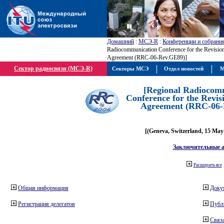
Домашний
:
МСЭ-R
:
Конференции и собрани
Radiocommunication Conference for the Revisio
Agreement (RRC-06-Rev.GE89)]
Сектор радиосвязи (МСЭ-R)
Секторы МСЭ
Отдел новостей
М
[Regional Radiocom
Conference for the Revis
Agreement (RRC-06-
[(Geneva, Switzerland, 15 May
Заключительные 
Расширить все
Общая информация
Доку
Регистрация делегатов
Публ
Связа