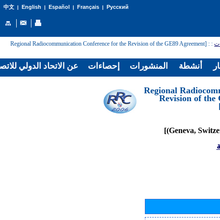
English
Español
Français
Русский
中文
|
|
|
|
: [Regional Radiocommunication Conference for the Revision of the GE89 Agreement
:
ات
ار
أنشطة
المنشورات
إحصاءات
عن الاتحاد الدولي للاتص
[Regional Radiocom
Revision of th
ة