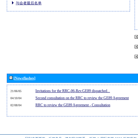
与会者最后名单
[Newsflashes]
Invitations for the RRC-06-Rev.GE89 dispatched...
21/06/05
Second consultation on the RRC to review the GE89 Agreement
04/10/04
RRC to review the GE89 Agreement - Consultation
02/08/04