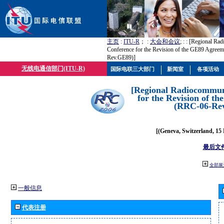
主页
:
ITU-R
； :
大会和会议
; :
: [Regional Ra
Conference for the Revision of the GE89 Agree
Rev.GE89)]
无线电通信部门(ITU-R)
国际电联三大部门
新闻室
各项活动
[Regional Radiocommun
for the Revision of t
(RRC-06-Re
[(Geneva, Switzerland, 15
最后文
全部展
一般信息
代表注册