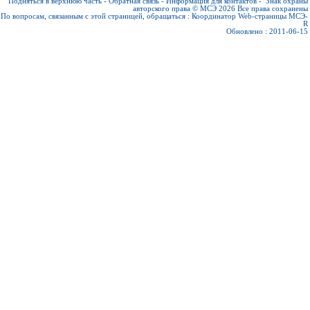
Подняться в верхнюю часть
-
Обратная связь
-
Информация для контактов
-
Знак охраны
авторского права © МСЭ 2026
Все права сохранены
По вопросам, связанным с этой страницей, обращаться :
Координатор Web-страницы МСЭ-
R
Обновлено : 2011-06-15