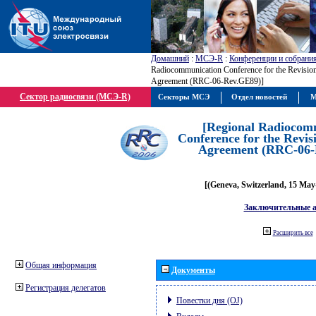
Домашний
:
МСЭ-R
:
Конференции и собрани
Radiocommunication Conference for the Revisio
Agreement (RRC-06-Rev.GE89)]
Сектор радиосвязи (МСЭ-R)
Секторы МСЭ
Отдел новостей
М
[Regional Radiocom
Conference for the Revis
Agreement (RRC-06-
[(Geneva, Switzerland, 15 May
Заключительные 
Расширить все
Общая информация
Документы
Регистрация делегатов
Повестки дня (OJ)