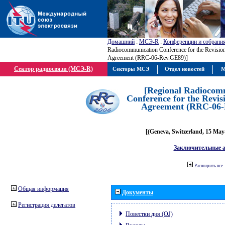
Домашний
:
МСЭ-R
:
Конференции и собрани
Radiocommunication Conference for the Revisio
Agreement (RRC-06-Rev.GE89)]
Сектор радиосвязи (МСЭ-R)
Секторы МСЭ
Отдел новостей
М
[Regional Radiocom
Conference for the Revis
Agreement (RRC-06-
[(Geneva, Switzerland, 15 May
Заключительные 
Расширить все
Общая информация
Документы
Регистрация делегатов
Повестки дня (OJ)