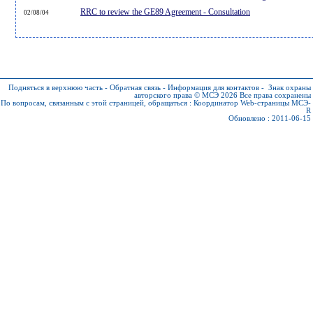
RRC to review the GE89 Agreement - Consultation
02/08/04
Подняться в верхнюю часть
-
Обратная связь
-
Информация для контактов
-
Знак охраны
авторского права © МСЭ 2026
Все права сохранены
По вопросам, связанным с этой страницей, обращаться :
Координатор Web-страницы МСЭ-
R
Обновлено : 2011-06-15