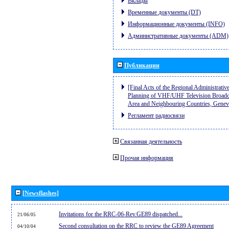
Вклады
Временные документы (DT)
Информационные документы (INFO)
Административные документы (ADM)
Публикации
[Final Acts of the Regional Administrativ
Planning of VHF/UHF Television Broadcas
Area and Neighbouring Countries, Gene
Регламент радиосвязи
Связанная деятельность
Прочая информация
[Newsflashes]
Invitations for the RRC-06-Rev.GE89 dispatched...
21/06/05
Second consultation on the RRC to review the GE89 Agreement
04/10/04