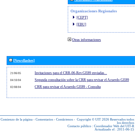
Organizaciones Regionales
[CEPT]
[EBU]
Otras informaciones
[Newsflashes]
Invitaciones para el CRR-06-Rev.GE89 enviadas...
21/06/05
Segunda consultación sobre la CRR para revisar el Acuerdo GE89
04/10/04
CRR para revisar el Acuerdo GE89 - Consulta
02/08/04
Comienzo de la página
-
Comentarios
-
Contáctenos
-
Copyright © UIT 2026
Reservados todos
los derechos
Contacto público :
Coordenador Web del UIT-R
Actualizado el : 2011-06-15