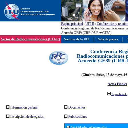
Pagína principal
:
UIT-R
:
Conferencias y reunio
Conferencia Regional de Radiocomunicaciones par
Acuerdo GE89 (CRR-06-Rev.GE89)
Sector de Radiocomunicaciones (UIT-R)
Sectores de la UIT
Sala de prensa
Conferencia Reg
Radiocomunicaciones pa
Acuerdo GE89 (CRR-
(Ginebra, Suiza, 15 de mayo-16 
Actas Finales
Expandir todo
Información general
Documentos
Inscripción de delegados
Publicaciones
Actividades relacionadas